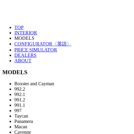
TOP
INTERIOR
MODELS
CONFIGURATOR〈英語〉
PRICE SIMULATOR
DEALERS
ABOUT
MODELS
Boxster and Cayman
992.2
992.1
991.2
991.1
997
Taycan
Panamera
Macan
Cayenne