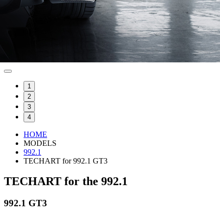
1
2
3
4
HOME
MODELS
992.1
TECHART for 992.1 GT3
TECHART for the 992.1
992.1 GT3